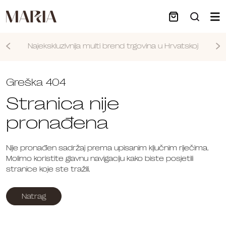
Najekskluzivnija multi brend trgovina u Hrvatskoj
Nastavi
Greška 404
Stranica nije
pronađena
Nije pronađen sadržaj prema upisanim ključnim riječima.
Molimo koristite glavnu navigaciju kako biste posjetili
stranice koje ste tražili.
Natrag