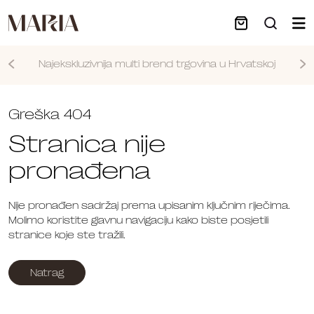
Najekskluzivnija multi brend trgovina u Hrvatskoj
Nastavi
Greška 404
Stranica nije
pronađena
Nije pronađen sadržaj prema upisanim ključnim riječima.
Molimo koristite glavnu navigaciju kako biste posjetili
stranice koje ste tražili.
Natrag