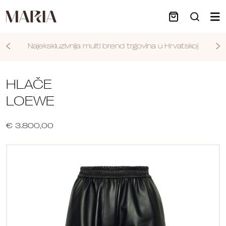
Najekskluzivnija multi brend trgovina u Hrvatskoj
Nastavi
HLAČE
LOEWE
€ 3.800,00