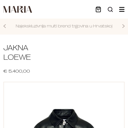
Najekskluzivnija multi brend trgovina u Hrvatskoj
Nastavi
JAKNA
LOEWE
€ 5.400,00