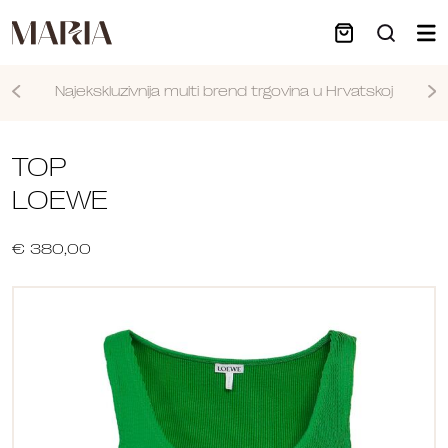
Najekskluzivnija multi brend trgovina u Hrvatskoj
Nastavi
TOP
LOEWE
€ 380,00