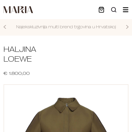
Najekskluzivnija multi brend trgovina u Hrvatskoj
Nastavi
HALJINA
LOEWE
€ 1.800,00