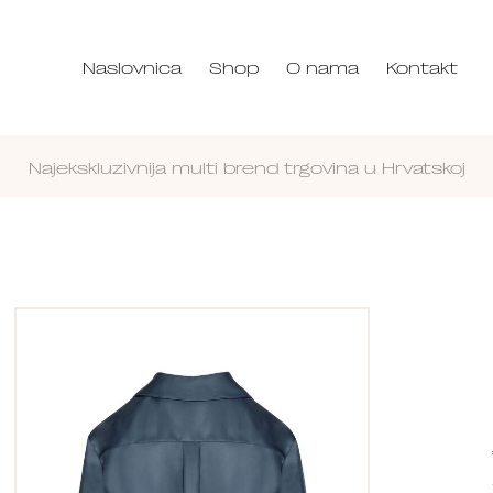
Naslovnica
Shop
O nama
Kontakt
Najekskluzivnija multi brend trgovina u Hrvatskoj
Nastavi