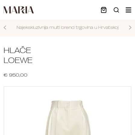
Najekskluzivnija multi brend trgovina u Hrvatskoj
Nastavi
HLAČE
LOEWE
€ 950,00