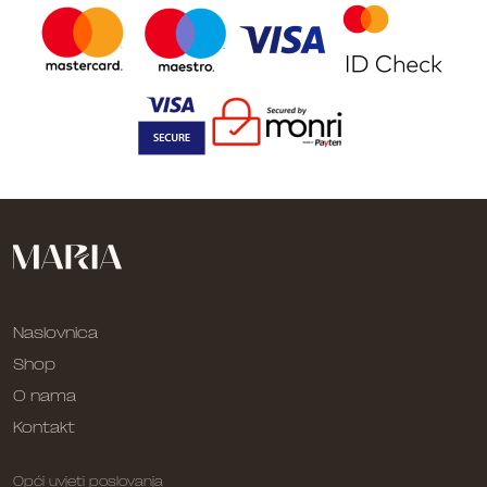
Naslovnica
Shop
O nama
Kontakt
Opći uvjeti poslovanja