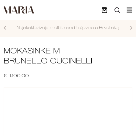
Najekskluzivnija multi brend trgovina u Hrvatskoj
Nastavi
MOKASINKE M
BRUNELLO CUCINELLI
€ 1.100,00