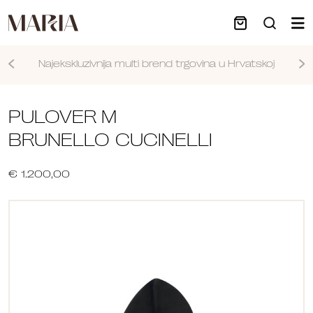
Najekskluzivnija multi brend trgovina u Hrvatskoj
Nastavi
PULOVER M
BRUNELLO CUCINELLI
€ 1.200,00