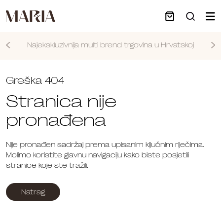
Najekskluzivnija multi brend trgovina u Hrvatskoj
Nastavi
Greška 404
Stranica nije
pronađena
Nije pronađen sadržaj prema upisanim ključnim riječima.
Molimo koristite glavnu navigaciju kako biste posjetili
stranice koje ste tražili.
Natrag