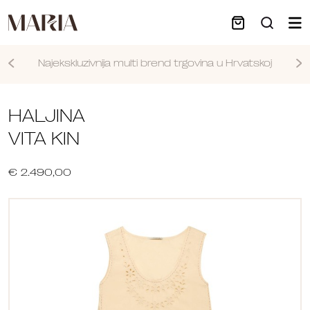
Najekskluzivnija multi brend trgovina u Hrvatskoj
Nastavi
HALJINA
VITA KIN
€ 2.490,00