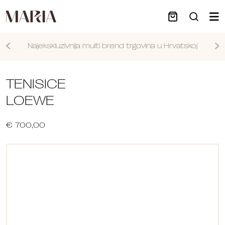
Najekskluzivnija multi brend trgovina u Hrvatskoj
Nastavi
TENISICE
LOEWE
€ 700,00