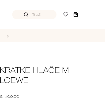
KRATKE HLAČE M
LOEWE
€ 1.100,00