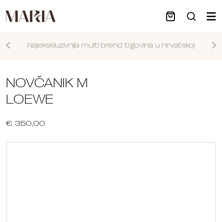
Najekskluzivnija multi brend trgovina u Hrvatskoj
Nastavi
NOVČANIK M
LOEWE
€ 350,00