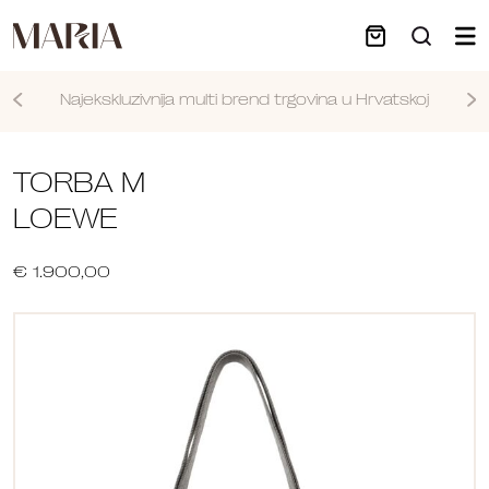
Najekskluzivnija multi brend trgovina u Hrvatskoj
Nastavi
TORBA M
LOEWE
€ 1.900,00