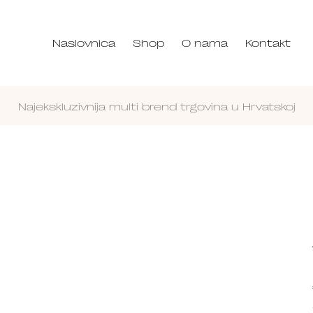
Naslovnica
Shop
O nama
Kontakt
Najekskluzivnija multi brend trgovina u Hrvatskoj
Nastavi