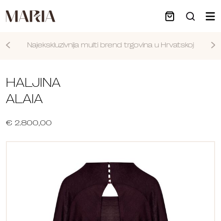
Najekskluzivnija multi brend trgovina u Hrvatskoj
Nastavi
HALJINA
ALAIA
€ 2.800,00