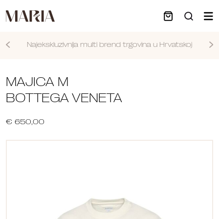
Najekskluzivnija multi brend trgovina u Hrvatskoj
Nastavi
MAJICA M
BOTTEGA VENETA
€ 650,00