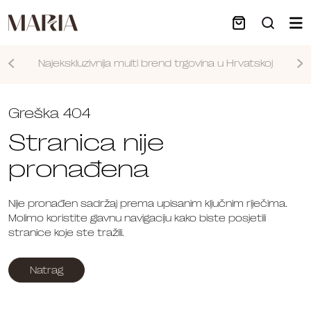
Najekskluzivnija multi brend trgovina u Hrvatskoj
Nastavi
Greška 404
Stranica nije
pronađena
Nije pronađen sadržaj prema upisanim ključnim riječima.
Molimo koristite glavnu navigaciju kako biste posjetili
stranice koje ste tražili.
Natrag