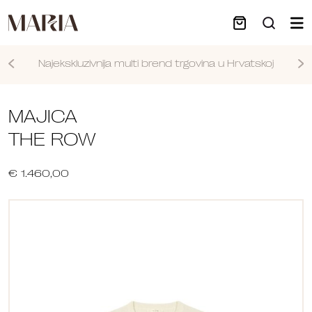
Najekskluzivnija multi brend trgovina u Hrvatskoj
Nastavi
MAJICA
THE ROW
€ 1.460,00