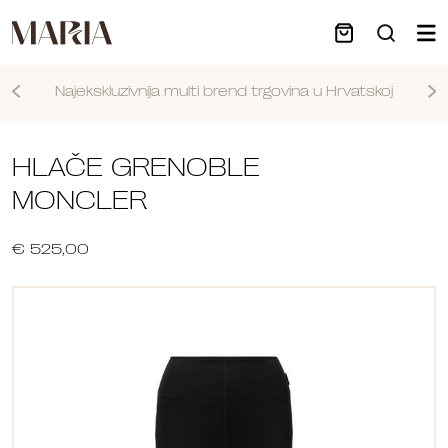
Najekskluzivnija multi brend trgovina u Hrvatskoj
Nastavi
HLAČE GRENOBLE
MONCLER
€ 525,00