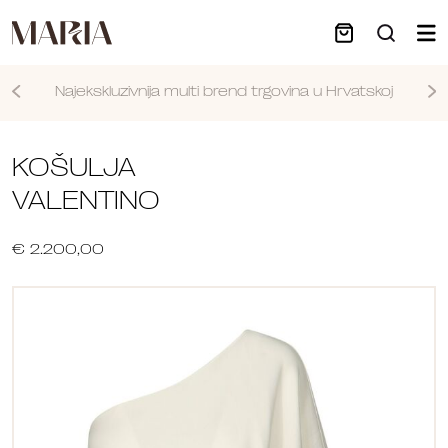
Najekskluzivnija multi brend trgovina u Hrvatskoj
Nastavi
KOŠULJA
VALENTINO
€ 2.200,00