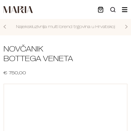
Najekskluzivnija multi brend trgovina u Hrvatskoj
Nastavi
NOVČANIK
BOTTEGA VENETA
€ 750,00