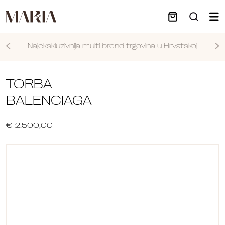
Najekskluzivnija multi brend trgovina u Hrvatskoj
Nastavi
TORBA
BALENCIAGA
€ 2.500,00