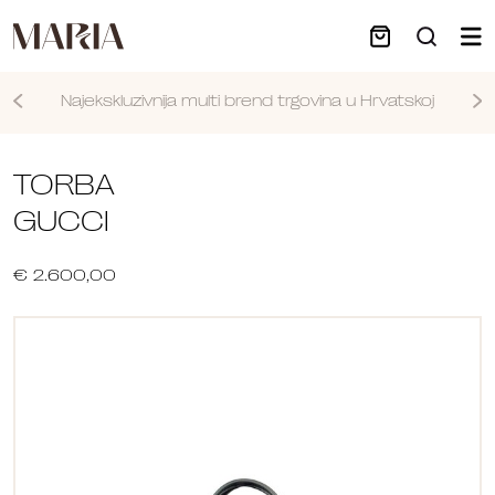
Najekskluzivnija multi brend trgovina u Hrvatskoj
Nastavi
TORBA
GUCCI
€ 2.600,00