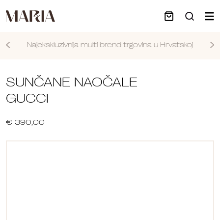
Najekskluzivnija multi brend trgovina u Hrvatskoj
Nastavi
SUNČANE NAOČALE
GUCCI
€ 390,00