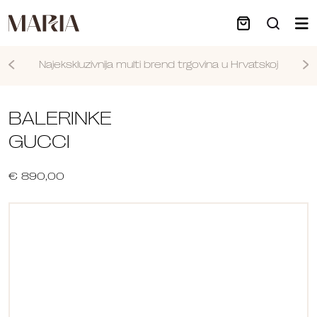
Najekskluzivnija multi brend trgovina u Hrvatskoj
Nastavi
BALERINKE
GUCCI
€ 890,00