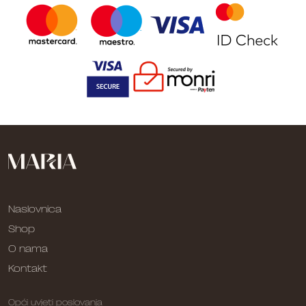
Naslovnica
Shop
O nama
Kontakt
Opći uvjeti poslovanja