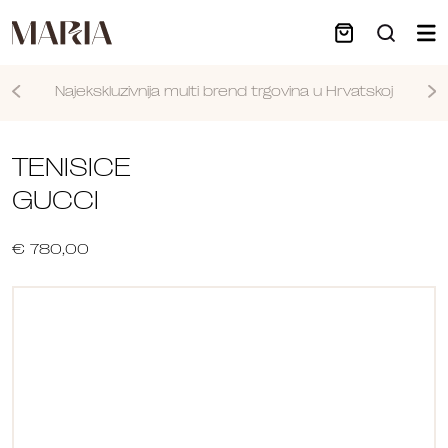
Najekskluzivnija multi brend trgovina u Hrvatskoj
Nastavi
TENISICE
GUCCI
€ 780,00