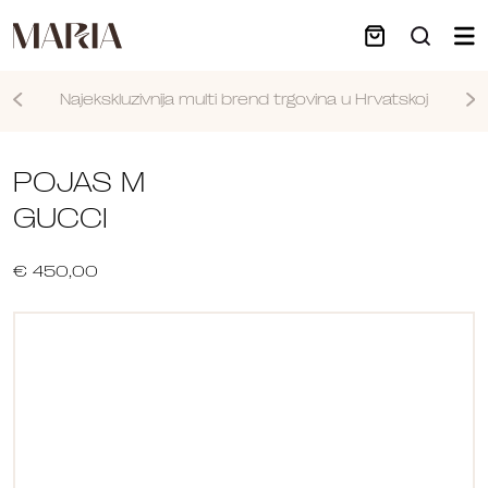
Najekskluzivnija multi brend trgovina u Hrvatskoj
Nastavi
POJAS M
GUCCI
€ 450,00