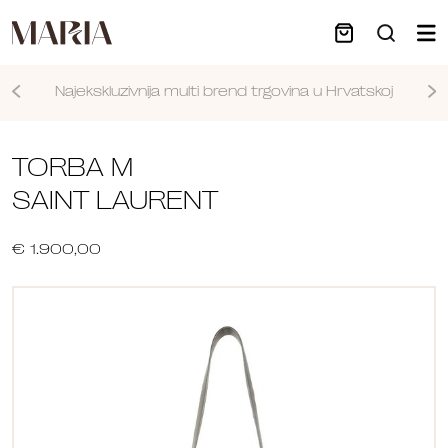
Najekskluzivnija multi brend trgovina u Hrvatskoj
Nastavi
TORBA M
SAINT LAURENT
€ 1.900,00