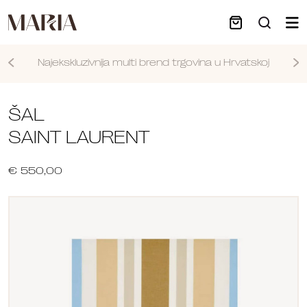
Najekskluzivnija multi brend trgovina u Hrvatskoj
Nastavi
ŠAL
SAINT LAURENT
€ 550,00