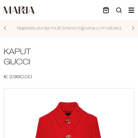
Najekskluzivnija multi brend trgovina u Hrvatskoj
Nastavi
KAPUT
GUCCI
€ 2.980,00