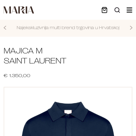
Najekskluzivnija multi brend trgovina u Hrvatskoj
Nastavi
MAJICA M
SAINT LAURENT
€ 1.350,00