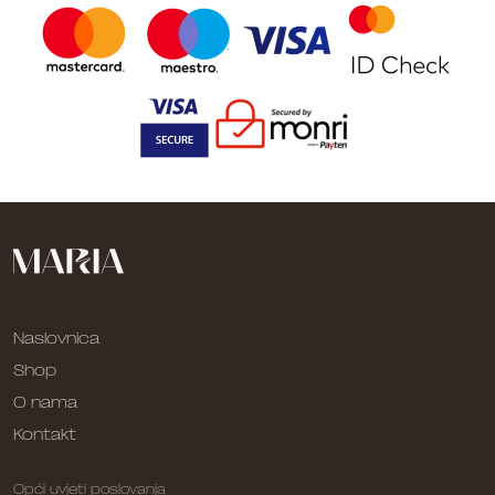
Naslovnica
Shop
O nama
Kontakt
Opći uvjeti poslovanja