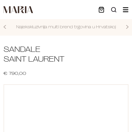
Najekskluzivnija multi brend trgovina u Hrvatskoj
Nastavi
SANDALE
SAINT LAURENT
€ 790,00