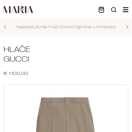
Najekskluzivnija multi brend trgovina u Hrvatskoj
Nastavi
HLAČE
GUCCI
€ 1.100,00