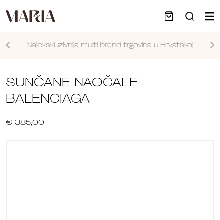
Najekskluzivnija multi brend trgovina u Hrvatskoj
Nastavi
SUNČANE NAOČALE
BALENCIAGA
€ 385,00