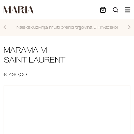
Najekskluzivnija multi brend trgovina u Hrvatskoj
Nastavi
MARAMA M
SAINT LAURENT
€ 430,00