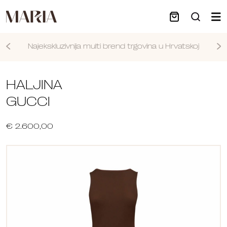
Najekskluzivnija multi brend trgovina u Hrvatskoj
Nastavi
HALJINA
GUCCI
€ 2.600,00