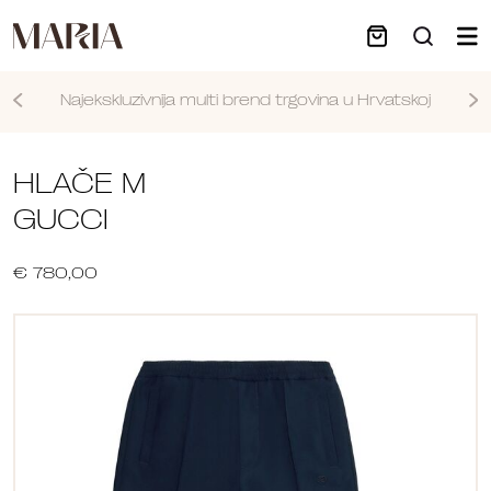
Najekskluzivnija multi brend trgovina u Hrvatskoj
Nastavi
HLAČE M
GUCCI
€ 780,00