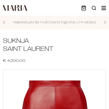
Najekskluzivnija multi brend trgovina u Hrvatskoj
Nastavi
SUKNJA
SAINT LAURENT
€ 4.200,00