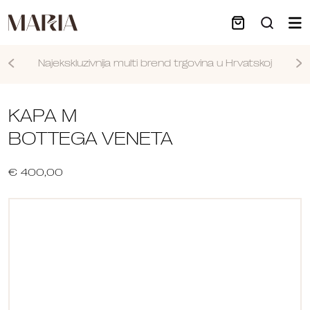
Najekskluzivnija multi brend trgovina u Hrvatskoj
Nastavi
KAPA M
BOTTEGA VENETA
€ 400,00