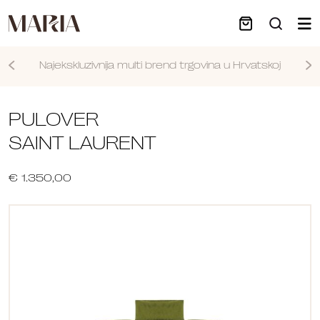
Najekskluzivnija multi brend trgovina u Hrvatskoj
Nastavi
PULOVER
SAINT LAURENT
€ 1.350,00