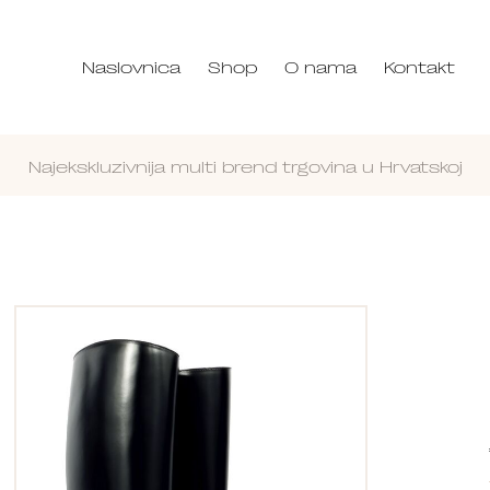
Naslovnica
Shop
O nama
Kontakt
Najekskluzivnija multi brend trgovina u Hrvatskoj
Nastavi