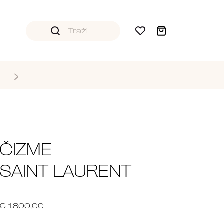
ČIZME
SAINT LAURENT
€ 1.800,00