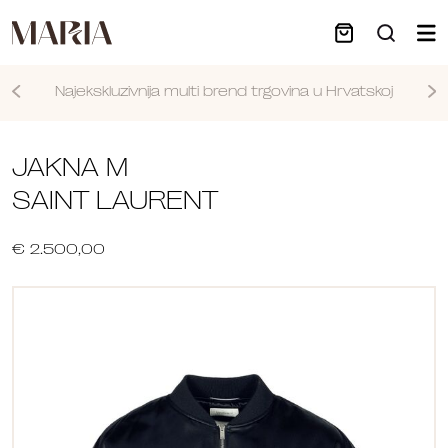
Najekskluzivnija multi brend trgovina u Hrvatskoj
Nastavi
JAKNA M
SAINT LAURENT
€ 2.500,00