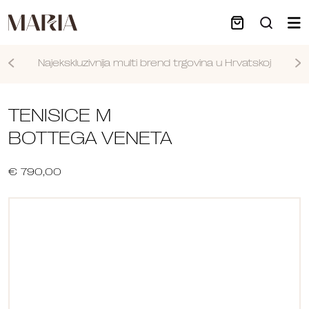
Najekskluzivnija multi brend trgovina u Hrvatskoj
Nastavi
TENISICE M
BOTTEGA VENETA
€ 790,00