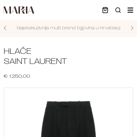
Najekskluzivnija multi brend trgovina u Hrvatskoj
Nastavi
HLAČE
SAINT LAURENT
€ 1.250,00