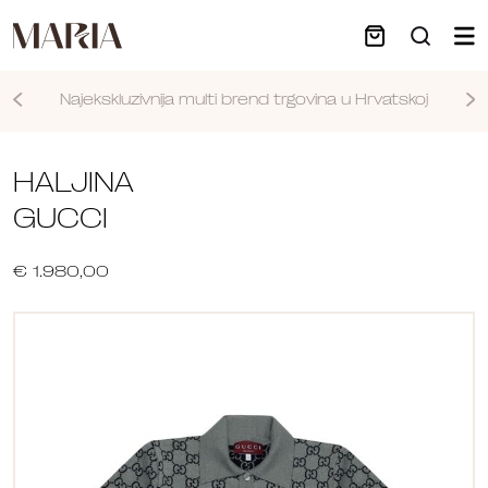
Najekskluzivnija multi brend trgovina u Hrvatskoj
Nastavi
HALJINA
GUCCI
€ 1.980,00