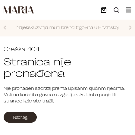
Najekskluzivnija multi brend trgovina u Hrvatskoj
Nastavi
Greška 404
Stranica nije
pronađena
Nije pronađen sadržaj prema upisanim ključnim riječima.
Molimo koristite glavnu navigaciju kako biste posjetili
stranice koje ste tražili.
Natrag