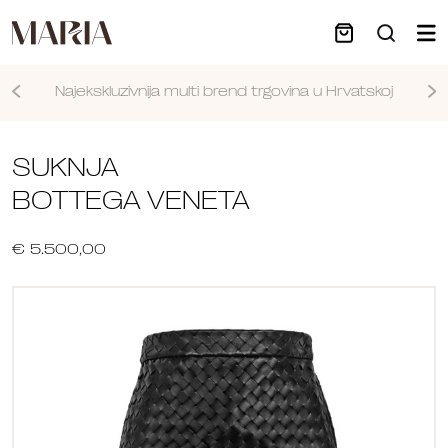
Najekskluzivnija multi brend trgovina u Hrvatskoj
Nastavi
SUKNJA
BOTTEGA VENETA
€ 5.500,00